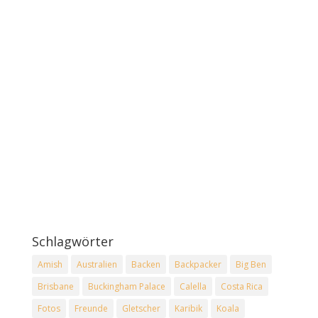
Schlagwörter
Amish
Australien
Backen
Backpacker
Big Ben
Brisbane
Buckingham Palace
Calella
Costa Rica
Fotos
Freunde
Gletscher
Karibik
Koala