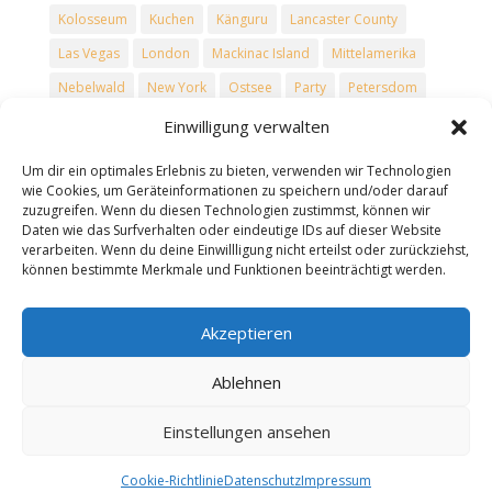
Kolosseum
Kuchen
Känguru
Lancaster County
Las Vegas
London
Mackinac Island
Mittelamerika
Nebelwald
New York
Ostsee
Party
Petersdom
Philadelphia
Regenwald
Reise
Reisen
Rezepte
Einwilligung verwalten
Rom
Rucksacktouristen
Schnee
Skiefahren
Um dir ein optimales Erlebnis zu bieten, verwenden wir Technologien
Spanien
Tower Bridge
Trevi-Brunnen
Urlaub
wie Cookies, um Geräteinformationen zu speichern und/oder darauf
zuzugreifen. Wenn du diesen Technologien zustimmst, können wir
USA
Vatikan
Vulkane
Washington D.C.
Winter
Daten wie das Surfverhalten oder eindeutige IDs auf dieser Website
verarbeiten. Wenn du deine Einwillligung nicht erteilst oder zurückziehst,
können bestimmte Merkmale und Funktionen beeinträchtigt werden.
Seiten
Datenschutz
Akzeptieren
Impressum
Ablehnen
Einstellungen ansehen
Datenschutz
Impressum
Cookie-Richtlinie
Datenschutz
Impressum