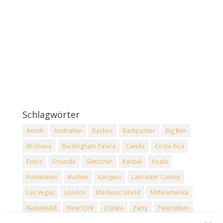
Schlagwörter
Amish
Australien
Backen
Backpacker
Big Ben
Brisbane
Buckingham Palace
Calella
Costa Rica
Fotos
Freunde
Gletscher
Karibik
Koala
Kolosseum
Kuchen
Känguru
Lancaster County
Las Vegas
London
Mackinac Island
Mittelamerika
Nebelwald
New York
Ostsee
Party
Petersdom