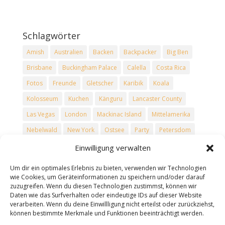
Schlagwörter
Amish
Australien
Backen
Backpacker
Big Ben
Brisbane
Buckingham Palace
Calella
Costa Rica
Fotos
Freunde
Gletscher
Karibik
Koala
Kolosseum
Kuchen
Känguru
Lancaster County
Las Vegas
London
Mackinac Island
Mittelamerika
Nebelwald
New York
Ostsee
Party
Petersdom
Philadelphia
Regenwald
Reise
Reisen
Rezepte
Einwilligung verwalten
Rom
Rucksacktouristen
Schnee
Skiefahren
Um dir ein optimales Erlebnis zu bieten, verwenden wir Technologien
Spanien
Tower Bridge
Trevi-Brunnen
Urlaub
wie Cookies, um Geräteinformationen zu speichern und/oder darauf
zuzugreifen. Wenn du diesen Technologien zustimmst, können wir
USA
Vatikan
Vulkane
Washington D.C.
Winter
Daten wie das Surfverhalten oder eindeutige IDs auf dieser Website
verarbeiten. Wenn du deine Einwillligung nicht erteilst oder zurückziehst,
können bestimmte Merkmale und Funktionen beeinträchtigt werden.
Seiten