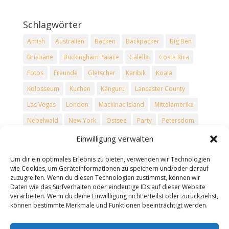
Schlagwörter
Amish
Australien
Backen
Backpacker
Big Ben
Brisbane
Buckingham Palace
Calella
Costa Rica
Fotos
Freunde
Gletscher
Karibik
Koala
Kolosseum
Kuchen
Känguru
Lancaster County
Las Vegas
London
Mackinac Island
Mittelamerika
Nebelwald
New York
Ostsee
Party
Petersdom
Philadelphia
Regenwald
Reise
Reisen
Rezepte
Einwilligung verwalten
Rom
Rucksacktouristen
Schnee
Skiefahren
Um dir ein optimales Erlebnis zu bieten, verwenden wir Technologien
Spanien
Tower Bridge
Trevi-Brunnen
Urlaub
wie Cookies, um Geräteinformationen zu speichern und/oder darauf
zuzugreifen. Wenn du diesen Technologien zustimmst, können wir
USA
Vatikan
Vulkane
Washington D.C.
Winter
Daten wie das Surfverhalten oder eindeutige IDs auf dieser Website
verarbeiten. Wenn du deine Einwillligung nicht erteilst oder zurückziehst,
können bestimmte Merkmale und Funktionen beeinträchtigt werden.
Seiten
Datenschutz