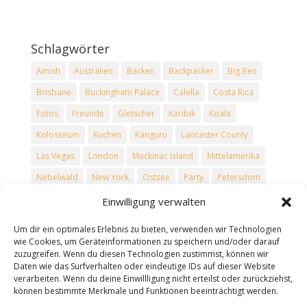
Schlagwörter
Amish
Australien
Backen
Backpacker
Big Ben
Brisbane
Buckingham Palace
Calella
Costa Rica
Fotos
Freunde
Gletscher
Karibik
Koala
Kolosseum
Kuchen
Känguru
Lancaster County
Las Vegas
London
Mackinac Island
Mittelamerika
Nebelwald
New York
Ostsee
Party
Petersdom
Philadelphia
Regenwald
Reise
Reisen
Rezepte
Einwilligung verwalten
Rom
Rucksacktouristen
Schnee
Skiefahren
Um dir ein optimales Erlebnis zu bieten, verwenden wir Technologien
Spanien
Tower Bridge
Trevi-Brunnen
Urlaub
wie Cookies, um Geräteinformationen zu speichern und/oder darauf
zuzugreifen. Wenn du diesen Technologien zustimmst, können wir
USA
Vatikan
Vulkane
Washington D.C.
Winter
Daten wie das Surfverhalten oder eindeutige IDs auf dieser Website
verarbeiten. Wenn du deine Einwillligung nicht erteilst oder zurückziehst,
können bestimmte Merkmale und Funktionen beeinträchtigt werden.
Seiten