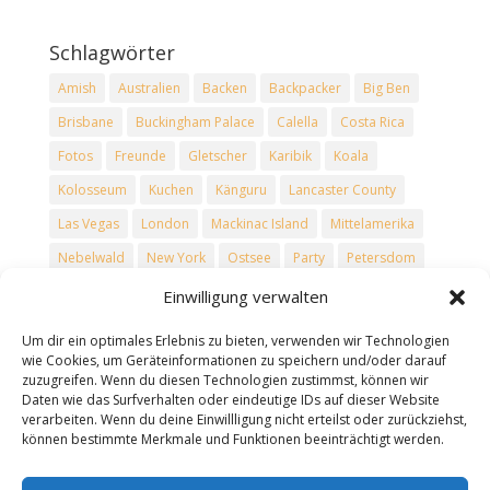
Schlagwörter
Amish
Australien
Backen
Backpacker
Big Ben
Brisbane
Buckingham Palace
Calella
Costa Rica
Fotos
Freunde
Gletscher
Karibik
Koala
Kolosseum
Kuchen
Känguru
Lancaster County
Las Vegas
London
Mackinac Island
Mittelamerika
Nebelwald
New York
Ostsee
Party
Petersdom
Philadelphia
Regenwald
Reise
Reisen
Rezepte
Einwilligung verwalten
Rom
Rucksacktouristen
Schnee
Skiefahren
Um dir ein optimales Erlebnis zu bieten, verwenden wir Technologien
Spanien
Tower Bridge
Trevi-Brunnen
Urlaub
wie Cookies, um Geräteinformationen zu speichern und/oder darauf
zuzugreifen. Wenn du diesen Technologien zustimmst, können wir
USA
Vatikan
Vulkane
Washington D.C.
Winter
Daten wie das Surfverhalten oder eindeutige IDs auf dieser Website
verarbeiten. Wenn du deine Einwillligung nicht erteilst oder zurückziehst,
können bestimmte Merkmale und Funktionen beeinträchtigt werden.
Seiten
Datenschutz